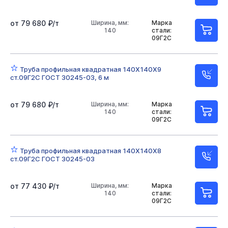
50х50х4
50х50х3
60х60х4
60х60х3
от 79 680 ₽/т
Ширина, мм:
Марка
80х80х6
80х80х3
80х80х4
80х80х5
140
стали:
09Г2С
100х100х5
100х100х6
100х100х3
100х100х4
Труба профильная квадратная 140Х140Х9
120х120х5
120х120х4
120х120х3
140х140х6
ст.09Г2С ГОСТ 30245-03, 6 м
140х140х8
140х140х5
140х140х4
150х150х6
от 79 680 ₽/т
Ширина, мм:
Марка
140
стали:
150х150х5
150х150х8
150х150х4
09Г2С
200х200х10
200х200х5
200х200х6
Труба профильная квадратная 140Х140Х8
200х200х8
100х4
120х6
120х80х5
ст.09Г2С ГОСТ 30245-03
120х80х4
120х80х6
160х80х5
160х140
от 77 430 ₽/т
Ширина, мм:
Марка
140
стали:
160х80х4
100х200х6
200х120
80х40
09Г2С
80х40х3