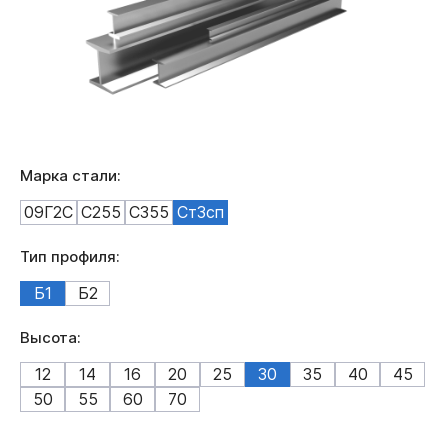
Марка стали:
09Г2С
С255
С355
Ст3сп
Тип профиля:
Б1
Б2
Высота:
12
14
16
20
25
30
35
40
45
50
55
60
70