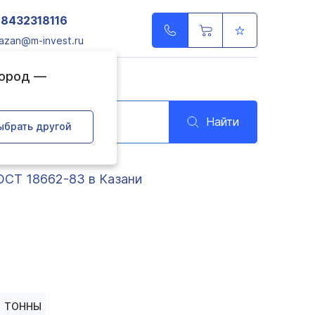
78432318116
azan@m-invest.ru
город —
Найти
ыбрать другой
ОСТ 18662-83 в Казани
ТОННЫ