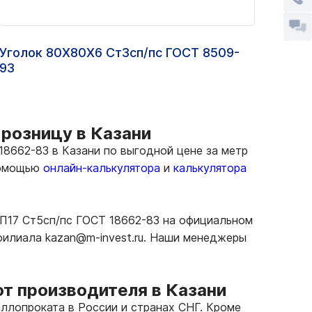
Уголок 80Х80Х6 Ст3сп/пс ГОСТ 8509-
Швел
93
ГОС
 розницу в Казани
8662-83 в Казани по выгодной цене за метр
 помощью
онлайн-калькулятора
и
калькулятора
ВП17 Ст5сп/пс ГОСТ 18662-83 на официальном
 филиала kazan@m-invest.ru. Наши менеджеры
т производителя в Казани
ллопроката в России и странах СНГ. Кроме