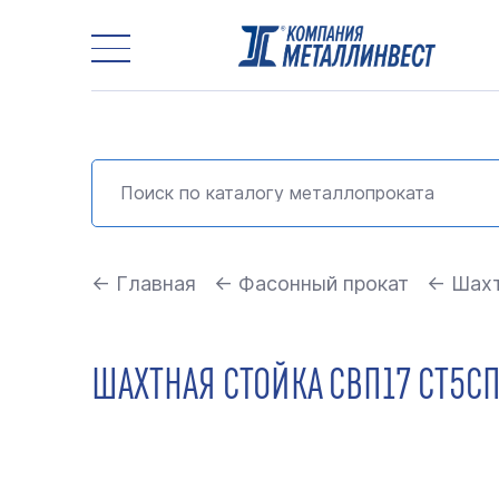
← Главная
← Фасонный прокат
← Шахт
ШАХТНАЯ СТОЙКА СВП17 СТ5СП