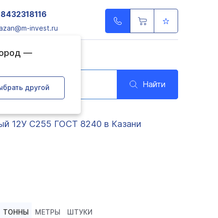
78432318116
azan@m-invest.ru
город —
Найти
ыбрать другой
ый 12У С255 ГОСТ 8240 в Казани
ТОННЫ
МЕТРЫ
ШТУКИ