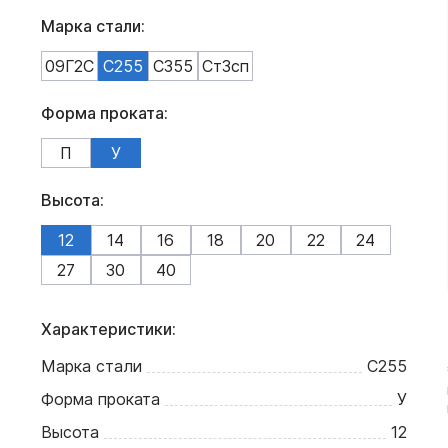
Марка стали:
09Г2С
С255
С355
Ст3сп
Форма проката:
П
У
Высота:
12
14
16
18
20
22
24
27
30
40
Характеристики:
Марка стали
С255
Форма проката
У
Высота
12