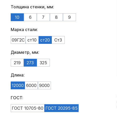
Толщина стенки, мм:
10
6
7
8
9
Марка стали:
09Г2С
ст10
ст20
Ст3
Диаметр, мм:
219
273
325
Длина:
12000
6000
9000
ГОСТ:
ГОСТ 10705-80
ГОСТ 20295-85