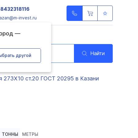
78432318116
azan@m-invest.ru
город —
Найти
ыбрать другой
я 273Х10 ст.20 ГОСТ 20295 в Казани
И
ТОННЫ
МЕТРЫ