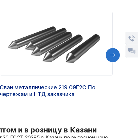
Сваи металлические 219 09Г2С По
Труб
чертежам и НТД заказчика
ст.2
том и в розницу в Казани
т.20 ГОСТ 20295 в Казани по выгодной цене