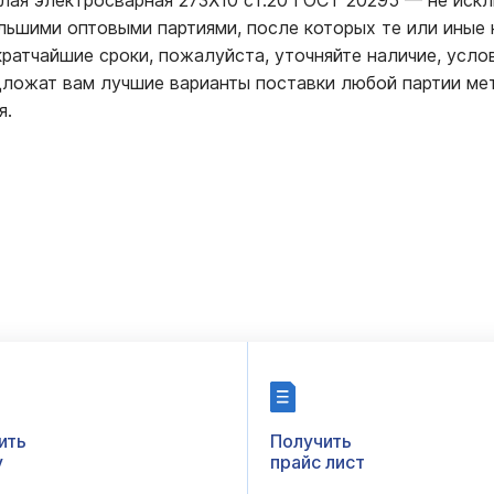
глая электросварная 273Х10 ст.20 ГОСТ 20295
—
не искл
ольшими оптовыми партиями, после которых те или иные
ратчайшие сроки, пожалуйста, уточняйте наличие, усло
ложат вам лучшие варианты поставки любой партии мет
я.
ить
Получить
у
прайс лист